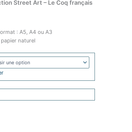
ection Street Art – Le Coq français
format : A5, A4 ou A3
 papier naturel
er