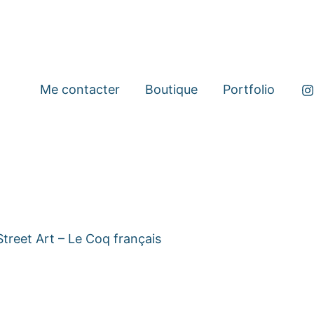
quantité
Pl
de
de
Illustration
-
pri
Collection
10
Street
Me contacter
Boutique
Portfolio
à
Art
-
22
Le
Coq
français
 Street Art – Le Coq français