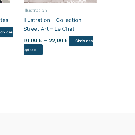
être
Illustration
choisies
ttes
Illustration – Collection
sur
Street Art – Le Chat
la
oix des
page
10,00
€
–
22,00
€
Choix des
du
options
produit