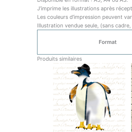
J’imprime les illustrations après réce
Les couleurs d’impression peuvent var
Illustration vendue seule, (sans cadre
Format
Produits similaires
Plage
Ce
de
produit
prix :
a
10,00 €
à
plusieurs
22,00 €
variations.
Les
options
peuvent