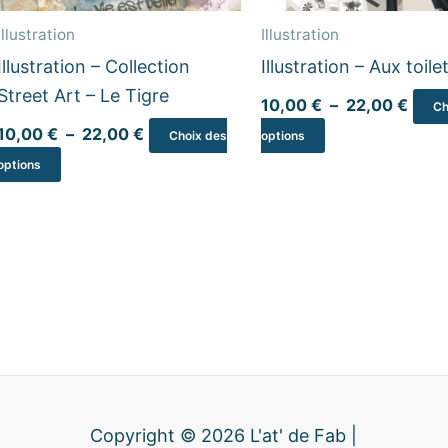
être
être
Illustration
Illustration
choisies
choisies
Illustration – Collection
Illustration – Aux toile
sur
sur
Street Art – Le Tigre
la
la
10,00
€
–
22,00
€
Ch
page
page
10,00
€
–
22,00
€
Choix des
options
du
du
options
produit
produit
Copyright © 2026 L'at' de Fab |