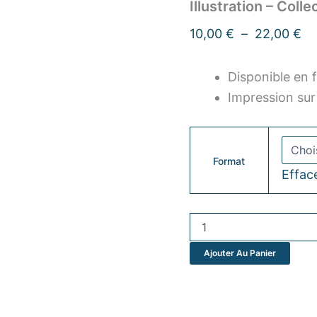
Illustration – Coll
10,00
€
–
22,00
€
Disponible en 
Impression sur
Format
Effac
Ajouter Au Panier