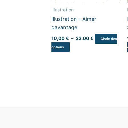
être
Illustration
choisies
Illustration – Aimer
sur
davantage
la
page
10,00
€
–
22,00
€
Choix des
du
options
produit