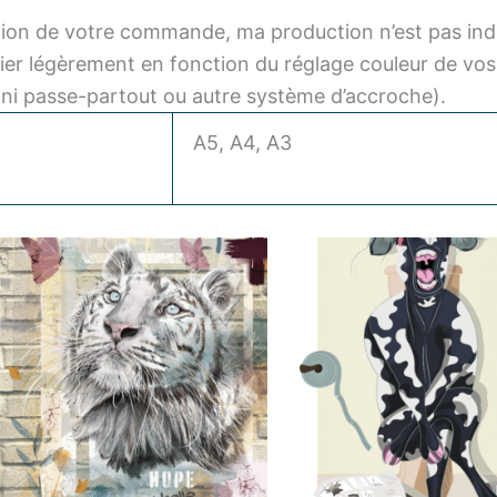
ption de votre commande, ma production n’est pas indu
ier légèrement en fonction du réglage couleur de vos
, ni passe-partout ou autre système d’accroche).
A5, A4, A3
Plage
Plag
Ce
Ce
de
de
produit
produit
prix :
prix :
a
a
10,00 €
10,0
à
à
plusieurs
plusieurs
22,00 €
22,0
variations.
variations.
Les
Les
options
options
peuvent
peuvent